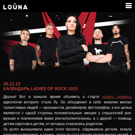
МЕДИА
ПАРТНЕРЫ
КОНТАКТЫ
28.12.13
КАЛЕНДАРЬ LADIES OF ROCK 2015
Друзья! Вот и пришло время объявить о старте
нового проекта
,
идеологом которого стала Лу. Он объединил в себе энергию многих
талантливых людей — музыкантов, дизайнеров, фотографов, а его целью
являются с одной стороны положительные эмоции у слушателей рок-
музыки и поклонников ярких рок-исполнительниц, а с другой — помощь
детям-сиротам и детям, от которых отказались родители.
Лу долго вынашивала идею этого проекта, обдумывала детали, искала
единомышленников, и теперь, когда он стал общим делом многих людей, к